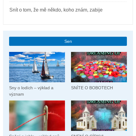
Snít o tom, že mě někdo, koho znám, zabije
Sen
Sny o lodích – výklad a
SNÍTE O BOBOTECH
význam