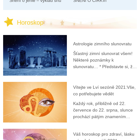
Snění o jehle – výklad snů
SNENÍ O CÍRKVI
Horoskop
Astrologie zimního slunovratu
Šťastný zimní slunovrat všem!
Některé poznámky k
slunovratu… * Představte si, že
jste uvnitř zcela zničeného
domu. Zažíváte jeden z těch
okamžiků, kdy se vyrovnáte s
Vítejte ve Lví sezóně 2021:Vše,
množstvím práce, kterou bude
co potřebujete vědět
zapotřebí k tomu, abyste dostali
Každý rok, přibližně od 22.
tento dům zpět do formy. Než
července do 22. srpna, slunce
začnete, posadíte se na nějaký
prochází pátým znamením
náhodný
zvěrokruhu, Lvem, sebejistým,
charismatickým a optimistickým
Váš horoskop pro zdraví, lásku
znamením pevného ohně. V